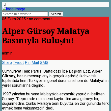
05 Ekim 2025 • no comments
Alper Gürsoy Malatya
Basınıyla Buluştu!
admin
Share
Tweet
Pin
Mail
SMS
Cumhuriyet Halk Partisi Battalgazi İlçe Başkanı
Ecz. Alper
Gürsoy
, basın mensuplarıyla gerçekleştirdiği kahvaltılı
toplantıda hem Türkiye’nin genel durumuna hem de Malatya’nın
yerel sorunlarına değindi.
1997 yılından bu yana Malatya’da eczacılık yaptığını belirten
Gürsoy, “Depremde eczanemi kaybettim ama gitmeyi hiç
düşünmedim. Çünkü Malatya beni büyüttü, en zor gününde terk
etmek bana yakışmazdı.” dedi.