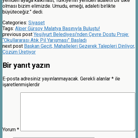
yeniden ayağa kalkması, Türkiye’nin yeniden adaletli bir ülke
olması bizim elimizde. Umudu, emeği, adaleti birlikte
büyüteceğiz.” dedi.
Categories:
Siyaset
Tags:
Alper Gürsoy Malatya Basınıyla Buluştu!
previous post
Yeşilyurt Belediyesi’nden Çevre Dostu Proje:
“Okullararası Atık Pil Yarışması” Başladı
next post
Başkan Geçit, Mahalleleri Gezerek Talepleri Dinliyor,
Çözüm Üretiyor
Bir yanıt yazın
E-posta adresiniz yayınlanmayacak.
Gerekli alanlar
*
ile
işaretlenmişlerdir
Yorum
*