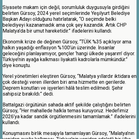
Siyasete makam için değil, sorumluluk duygusuyla girdiğini
belirten Gürsoy, 2024 yerel seçimlerinde Yeşilyurt Belediye
Başkan Adayı olduğunu hatırlatarak, “O seçimde belki
belediyeyi kazanamadık ama çok şey kazandık. Artık CHP
Malatya’da bir umut hareketidir.” ifadelerini kullandı.
Ekonomik krize de değinen Gürsoy, “TÜİK %35 açıklıyor ama
halkın yaşadığı enflasyon %100’ün üzerinde. İnsanlar
geleceğini planlayamıyor, gençler ‘hangi ülkede yaşarım’ diyor.
Türkiye’nin ayağa kalkması liyakatli kadrolarla mümkündür.”
diye konuştu.
Yerel yönetimleri eleştiren Gürsoy, “Malatya yıllardır iktidara en
çok desteği veren illerden biri ama hizmette en gerilerde.
Deprem konutları ve işyerleri hâlâ teslim edilmedi. Şehir
sahipsiz bırakıldı.” dedi.
Battalgazi örgütünün sahada aktif şekilde çalıştığını belirten
Gürsoy, “Her mahallede halkla temas kuruyoruz. Hedefimiz
2026’ya kadar sandık örgütlenmesini tamamlamak.” ifadelerini
kullandı.
Konuşmasını birlik mesajıyla tamamlayan Gürsoy, “Malatya’nın