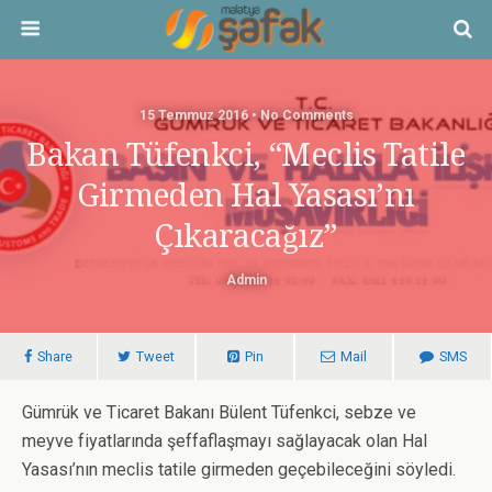
15 Temmuz 2016 • No Comments
Bakan Tüfenkci, “Meclis Tatile
Girmeden Hal Yasası’nı
Çıkaracağız”
Admin
Share
Tweet
Pin
Mail
SMS
Gümrük ve Ticaret Bakanı Bülent Tüfenkci, sebze ve
meyve fiyatlarında şeffaflaşmayı sağlayacak olan Hal
Yasası’nın meclis tatile girmeden geçebileceğini söyledi.