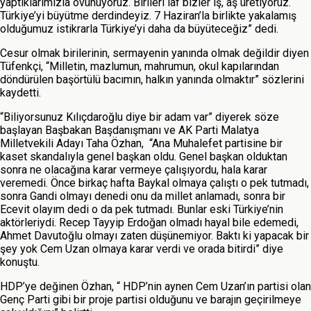
yaptıklarımızla övünüyoruz. Birileri laf bizler iş, aş üretiyoruz.
Türkiye’yi büyütme derdindeyiz. 7 Haziran’la birlikte yakalamış
olduğumuz istikrarla Türkiye’yi daha da büyüteceğiz” dedi.
Cesur olmak birilerinin, sermayenin yanında olmak değildir diyen
Tüfenkçi, “Milletin, mazlumun, mahrumun, okul kapılarından
döndürülen başörtülü bacımın, halkın yanında olmaktır” sözlerini
kaydetti.
“Biliyorsunuz Kılıçdaroğlu diye bir adam var” diyerek söze
başlayan Başbakan Başdanışmanı ve AK Parti Malatya
Milletvekili Adayı Taha Özhan, “Ana Muhalefet partisine bir
kaset skandalıyla genel başkan oldu. Genel başkan olduktan
sonra ne olacağına karar vermeye çalışıyordu, hala karar
veremedi. Önce birkaç hafta Baykal olmaya çalıştı o pek tutmadı,
sonra Gandi olmayı denedi onu da millet anlamadı, sonra bir
Ecevit olayım dedi o da pek tutmadı. Bunlar eski Türkiye’nin
aktörleriydi. Recep Tayyip Erdoğan olmadı hayal bile edemedi,
Ahmet Davutoğlu olmayı zaten düşünemiyor. Baktı ki yapacak bir
şey yok Cem Uzan olmaya karar verdi ve orada bitirdi” diye
konuştu.
HDP’ye değinen Özhan, “ HDP’nin aynen Cem Uzan’ın partisi olan
Genç Parti gibi bir proje partisi olduğunu ve barajın geçirilmeye