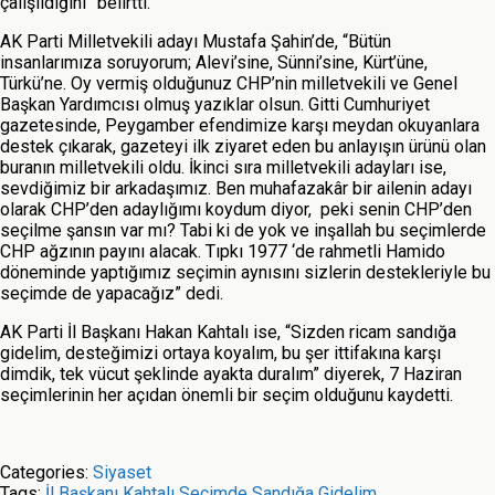
çalışıldığını” belirtti.
AK Parti Milletvekili adayı Mustafa Şahin’de, “Bütün
insanlarımıza soruyorum; Alevi’sine, Sünni’sine, Kürt’üne,
Türkü’ne. Oy vermiş olduğunuz CHP’nin milletvekili ve Genel
Başkan Yardımcısı olmuş yazıklar olsun. Gitti Cumhuriyet
gazetesinde, Peygamber efendimize karşı meydan okuyanlara
destek çıkarak, gazeteyi ilk ziyaret eden bu anlayışın ürünü olan
buranın milletvekili oldu. İkinci sıra milletvekili adayları ise,
sevdiğimiz bir arkadaşımız. Ben muhafazakâr bir ailenin adayı
olarak CHP’den adaylığımı koydum diyor, peki senin CHP’den
seçilme şansın var mı? Tabi ki de yok ve inşallah bu seçimlerde
CHP ağzının payını alacak. Tıpkı 1977 ‘de rahmetli Hamido
döneminde yaptığımız seçimin aynısını sizlerin destekleriyle bu
seçimde de yapacağız” dedi.
AK Parti İl Başkanı Hakan Kahtalı ise, “Sizden ricam sandığa
gidelim, desteğimizi ortaya koyalım, bu şer ittifakına karşı
dimdik, tek vücut şeklinde ayakta duralım” diyerek, 7 Haziran
seçimlerinin her açıdan önemli bir seçim olduğunu kaydetti.
Categories:
Siyaset
Tags:
İl Başkanı Kahtalı Seçimde Sandığa Gidelim