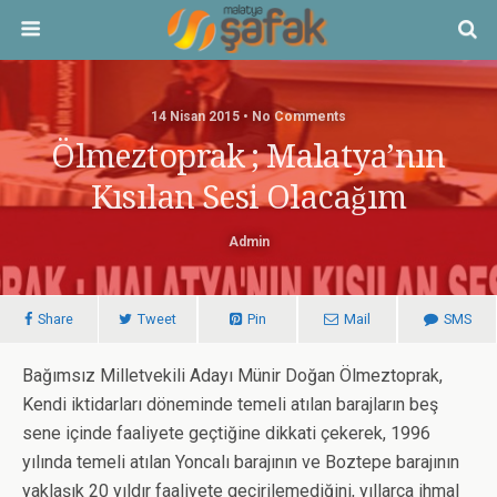
14 Nisan 2015 • No Comments
Ölmeztoprak ; Malatya’nın
Kısılan Sesi Olacağım
Admin
Share
Tweet
Pin
Mail
SMS
Bağımsız Milletvekili Adayı Münir Doğan Ölmeztoprak,
Kendi iktidarları döneminde temeli atılan barajların beş
sene içinde faaliyete geçtiğine dikkati çekerek, 1996
yılında temeli atılan Yoncalı barajının ve Boztepe barajının
yaklaşık 20 yıldır faaliyete geçirilemediğini, yıllarca ihmal