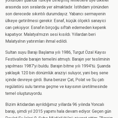
yönünden şuanda Türkiye Birleşmiş Milletlere üye ülkeler
arasında son sıralarda yer almaktadır. İstihdam yönünden
son derecede sıkıntılı durumdayız. Yabancı sermayenin
ülkeye getirilmesi gerekir. Esnaf, küçük ölçekli sanayici
can çekişiyor. Esnafın birçoğu siftah edemeden kepenk
kapatıyor. Malatya’mızın sesi kısıldı. Yıllardan beri
Malatya’nın yatırımları ihmal edildi.
Sultan suyu Barajı Başlama yılı 1986, Turgut Özal Kayısı
Festivalinde barajın temelini atmıştı. Barajın yer tesliminin
yapılması 1987’yi buldu. Barajın bitme yılı 1994’tü. Şuanda
yaklaşık 120 bin dönümlük araziyi suluyor, yani beş sene
içinde devreye girdi. Buna benzer Çat, Polat ve Su çatı
regülatörü sulu tarıma geçme ve kayısının üretilmesinde
temel oluşturuyordu.
Bizim iktidardan ayrıldığımız yıllarda 96 yılında Yoncalı
barajı, şimdi yıl 2015 yapımı hala devam ediyor. Geçen gün