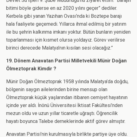
Devlet Su İşleri 9. Şube Müdürlüğü’nü ziyaret ettim. “Barajın
bitimi böyle giderse en az 2020 yılını geçer” dediler.
Kerbela gibi yanan Yazıhan Ovası’nda ki Boztepe barajı
hala faaliyete geçemedi. Yıllarca ihmal edilmiş bir yatırım
ile bu şehrin kalkınma imkanı yoktur. Bütün bunların yeniden
toparlanması için kısmet olursa yoldayız. Görev verilirse
birinci derecede Malatya’nın kısılan sesi olacağız.”
19. Dönem Anavatan Partisi Milletvekili Münir Doğan
Ölmeztoprak Kimdir ?
Münir Doğan Ölmeztoprak 1958 yılında Malatya’da doğdu,
bölgenin saygın ailelerinden birine mensup olan
Ölmeztoprak küçük yaşlarından itibaren cemiyet hayatının
içinde yer aldı. İnönü Üniversitesi İktisat Fakültesi’nden
mezun oldu ve uzun yıllar ticaretle uğraştı. Öğrencilik
hayatı boyunca Talebe derneklerinde aktif görev almıştır.
Anavatan Partisi’nin kurulmasıyla birlikte partiye üye oldu.