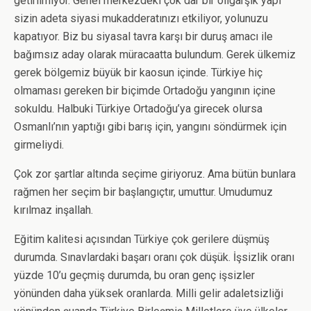
getirilmiyor. Genel merkezdeki çok dar bir oligarşik yapı
sizin adeta siyasi mukadderatınızı etkiliyor, yolunuzu
kapatıyor. Biz bu siyasal tavra karşı bir duruş amacı ile
bağımsız aday olarak müracaatta bulundum. Gerek ülkemiz
gerek bölgemiz büyük bir kaosun içinde. Türkiye hiç
olmaması gereken bir biçimde Ortadoğu yangının içine
sokuldu. Halbuki Türkiye Ortadoğu’ya girecek olursa
Osmanlı’nın yaptığı gibi barış için, yangını söndürmek için
girmeliydi.
Çok zor şartlar altında seçime giriyoruz. Ama bütün bunlara
rağmen her seçim bir başlangıçtır, umuttur. Umudumuz
kırılmaz inşallah.
Eğitim kalitesi açısından Türkiye çok gerilere düşmüş
durumda. Sınavlardaki başarı oranı çok düşük. İşsizlik oranı
yüzde 10’u geçmiş durumda, bu oran genç işsizler
yönünden daha yüksek oranlarda. Milli gelir adaletsizliği