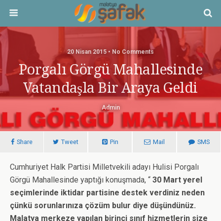
20 Nisan 2015 • No Comments
Porgalı Görgü Mahallesinde
Vatandaşla Bir Araya Geldi
Admin
Share
Tweet
Pin
Mail
SMS
Cumhuriyet Halk Partisi Milletvekili adayı Hulisi Porgalı
Görgü Mahallesinde yaptığı konuşmada, “
30 Mart yerel
seçimlerinde iktidar partisine destek verdiniz neden
çünkü sorunlarınıza çözüm bulur diye düşündünüz.
Malatya merkeze yapılan birinci sınıf hizmetlerin size