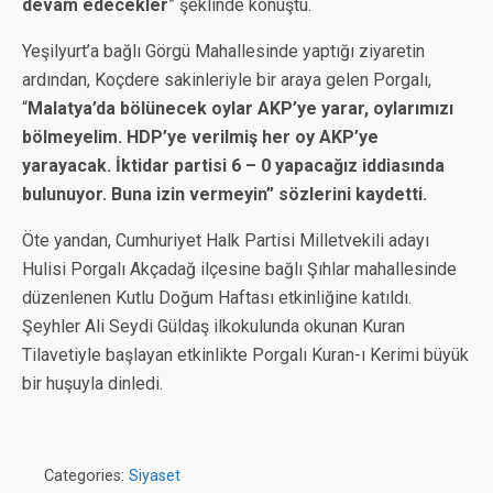
devam edecekler
” şeklinde konuştu.
Yeşilyurt’a bağlı Görgü Mahallesinde yaptığı ziyaretin
ardından, Koçdere sakinleriyle bir araya gelen Porgalı,
“
Malatya’da bölünecek oylar AKP’ye yarar, oylarımızı
bölmeyelim. HDP’ye verilmiş her oy AKP’ye
yarayacak. İktidar partisi 6 – 0 yapacağız iddiasında
bulunuyor. Buna izin vermeyin” sözlerini kaydetti.
Öte yandan, Cumhuriyet Halk Partisi Milletvekili adayı
Hulisi Porgalı Akçadağ ilçesine bağlı Şıhlar mahallesinde
düzenlenen Kutlu Doğum Haftası etkinliğine katıldı.
Şeyhler Ali Seydi Güldaş ilkokulunda okunan Kuran
Tilavetiyle başlayan etkinlikte Porgalı Kuran-ı Kerimi büyük
bir huşuyla dinledi.
Categories:
Siyaset