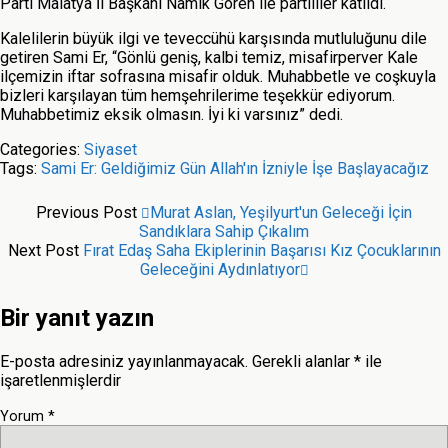
Parti Malatya İl Başkanı Namık Gören ile partililer katıldı.
Kalelilerin büyük ilgi ve teveccühü karşısında mutluluğunu dile
getiren Sami Er, “Gönlü geniş, kalbi temiz, misafirperver Kale
ilçemizin iftar sofrasına misafir olduk. Muhabbetle ve coşkuyla
bizleri karşılayan tüm hemşehrilerime teşekkür ediyorum.
Muhabbetimiz eksik olmasın. İyi ki varsınız” dedi.
Categories:
Siyaset
Tags:
Sami Er: Geldiğimiz Gün Allah'ın İzniyle İşe Başlayacağız
Previous Post
Murat Aslan, Yeşilyurt'un Geleceği İçin
Sandıklara Sahip Çıkalım
Next Post
Fırat Edaş Saha Ekiplerinin Başarısı Kız Çocuklarının
Geleceğini Aydınlatıyor
Bir yanıt yazın
E-posta adresiniz yayınlanmayacak.
Gerekli alanlar
*
ile
işaretlenmişlerdir
Yorum
*