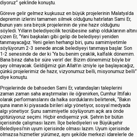
diyoruz” şeklinde konuştu.
Göreve gelir gelmez kuşkusuz en büyük projelerinin Malatya’da
depremin izlerini tamamen silmek olduğunu hatırlatan Sami Er,
bunun yanı sıra birçok projelerinin de yine hazır olduğunu
söyledi. Yılların belediyecilik tecrübesine sahip olduklarının altını
çizen Er, “Yani başkaları gibi gelip de belediyeyi yeniden
tanımayacağız. Yeni gelen herhangi biri, şunu samimiyetimle
söylüyorum 2-3 senede ancak belediyeyi tanımaya başlar. Son
1-2 senesinde de der ki ‘Ya bu benim çıraklık, kalfalık dönemim.
Bana biraz daha bir süre verin’ der. Bizim dönemimiz böyle bir
şey olmayacak. Geldiğimiz gün Allah’ın izniyle işe başlayacağız,
çünkü projelerimiz de hazır, vizyonumuz belli, misyonumuz belli”
diye konuştu.
Projelerinde de bahseden Sami Er, vatandaşları taleplerini
zaman zaman saha araştırmaları ile öğrenirken, Cumhur İttifakı
olarak performanslarını da halka sorduklarını belirterek, “Bakın
şuna inanın ki piyasada birileri algı yönetiyor, sosyal medyada
algı yönetiyor. Şunu samimiyetle söylüyorum açık ara önde
götürüyoruz seçimi. Hiçbir endişemiz yok. Şehrin bir bütün
içerisinde çalışması lazım. İlçe belediyeleri ve Büyükşehir
Belediyesi’nin uyum içerisinde olması lazım. Uyum içerisinde
olmazsa hizmetler yürümez, aynı şekilde merkezi idarelerle de