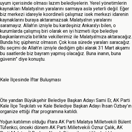
uyum içerisinde olması lazım belediyelerin. Yerel yönetimlerin
kaynakları Malatya’nın yaralarını sarmaya asla yeterli değil. Eğer
biz merkezi idareyle koordineli çalışmaz isek merkezi idarenin
kaynaklarını buraya aktaramazsak Malatya’nın yaralarını
saramayız. Allah’ın izniyle bu kardeşiniz Ankara’yı bilen, o
kurumlarda çalışmış biri olarak en iyi hizmeti ilçe belediye
başkanlarımızla birlikte vekillerimiz ile Malatya’mıza aktaracağız.
Bunda hiç şüpheniz olmasın. Çok kısa sürede yaraları saracağız.
Bu seçimi de Allah’ın izniyle dediğim gibi alarak 31 Mart akşamı
bu saatlerde biz bayram yapmış olacağız. Buna inanın, buna
güvenin” diye konuştu.
Kale İlçesinde İftar Buluşması
Öte yandan Büyükşehir Belediye Başkan Adayı Sami Er, AK Parti
Kale İlçe Teşkilatı ve Kale Belediye Başkan Adayı İhsan Özbay’ın
organize ettiği iftar programına katıldı.
Yoğun katılımın olduğu iftara AK Parti Malatya Milletvekili Bülent
Tüfenkci, önceki dönem AK Parti Milletvekili Öznur Çalık, AK