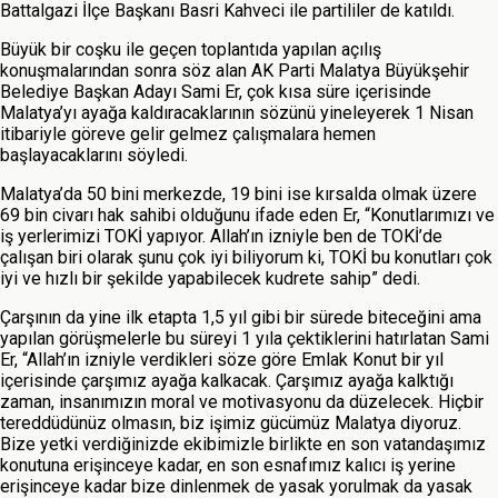
Battalgazi İlçe Başkanı Basri Kahveci ile partililer de katıldı.
Büyük bir coşku ile geçen toplantıda yapılan açılış
konuşmalarından sonra söz alan AK Parti Malatya Büyükşehir
Belediye Başkan Adayı Sami Er, çok kısa süre içerisinde
Malatya’yı ayağa kaldıracaklarının sözünü yineleyerek 1 Nisan
itibariyle göreve gelir gelmez çalışmalara hemen
başlayacaklarını söyledi.
Malatya’da 50 bini merkezde, 19 bini ise kırsalda olmak üzere
69 bin civarı hak sahibi olduğunu ifade eden Er, “Konutlarımızı ve
iş yerlerimizi TOKİ yapıyor. Allah’ın izniyle ben de TOKİ’de
çalışan biri olarak şunu çok iyi biliyorum ki, TOKİ bu konutları çok
iyi ve hızlı bir şekilde yapabilecek kudrete sahip” dedi.
Çarşının da yine ilk etapta 1,5 yıl gibi bir sürede biteceğini ama
yapılan görüşmelerle bu süreyi 1 yıla çektiklerini hatırlatan Sami
Er, “Allah’ın izniyle verdikleri söze göre Emlak Konut bir yıl
içerisinde çarşımız ayağa kalkacak. Çarşımız ayağa kalktığı
zaman, insanımızın moral ve motivasyonu da düzelecek. Hiçbir
tereddüdünüz olmasın, biz işimiz gücümüz Malatya diyoruz.
Bize yetki verdiğinizde ekibimizle birlikte en son vatandaşımız
konutuna erişinceye kadar, en son esnafımız kalıcı iş yerine
erişinceye kadar bize dinlenmek de yasak yorulmak da yasak