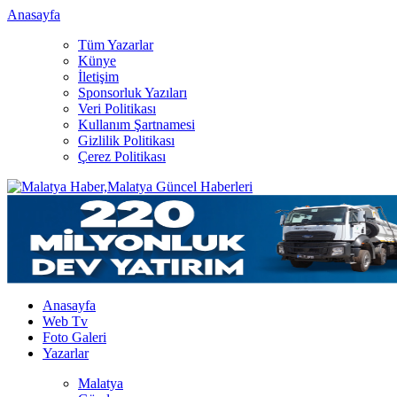
Anasayfa
Tüm Yazarlar
Künye
İletişim
Sponsorluk Yazıları
Veri Politikası
Kullanım Şartnamesi
Gizlilik Politikası
Çerez Politikası
Anasayfa
Web Tv
Foto Galeri
Yazarlar
Malatya