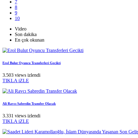
7
8
9
10
Video
Son dakika
En çok okunan
Erol Bulut Oyuncu Transferleri Gecikti
3.503 views izlendi
TIKLA iZLE
Ali Ravcı Sabredin Transfer Olacak
3.331 views izlendi
TIKLA iZLE