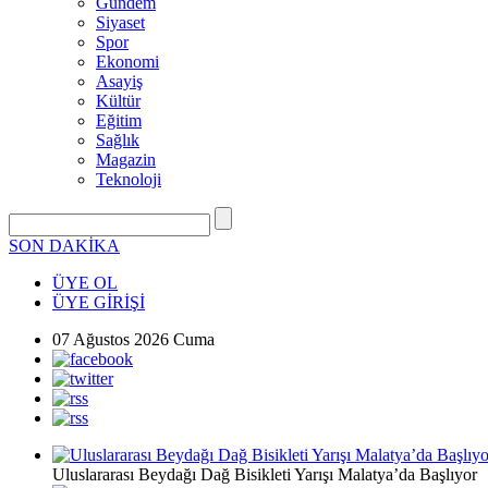
Gündem
Siyaset
Spor
Ekonomi
Asayiş
Kültür
Eğitim
Sağlık
Magazin
Teknoloji
SON DAKİKA
ÜYE OL
ÜYE GİRİŞİ
07 Ağustos 2026 Cuma
Uluslararası Beydağı Dağ Bisikleti Yarışı Malatya’da Başlıyor