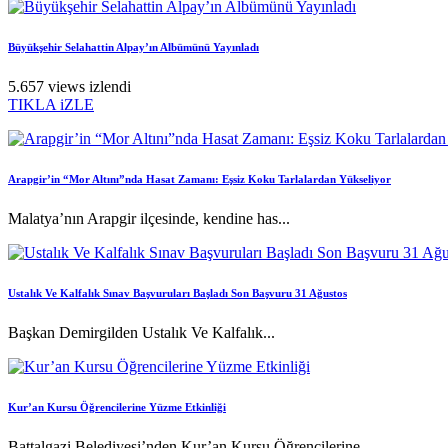
Büyükşehir Selahattin Alpay’ın Albümünü Yayınladı
5.657 views izlendi
TIKLA iZLE
Arapgir’in “Mor Altını”nda Hasat Zamanı: Eşsiz Koku Tarlalardan Yükseliyor
Malatya’nın Arapgir ilçesinde, kendine has...
Ustalık Ve Kalfalık Sınav Başvuruları Başladı Son Başvuru 31 Ağustos
Başkan Demirgilden Ustalık Ve Kalfalık...
Kur’an Kursu Öğrencilerine Yüzme Etkinliği
Battalgazi Belediyesi’nden Kur’an Kursu Öğrencilerine...