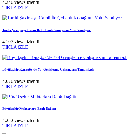
4.246 views izlendi
TIKLA iZLE
Tarihi Şakirpaşa Camii İle Çobanlı Konağının Yolu Yapılıyor
4.107 views izlendi
TIKLA iZLE
Büyükşehir Karagöz’de Yol Genişletme Çalışmasını Tamamladı
4.676 views izlendi
TIKLA iZLE
Büyükşehir Muhtarlara Bank Dağıttı
4.252 views izlendi
TIKLA iZLE