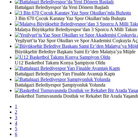
Battalgazi Belediyespor’da Yeni Dönem Başladı
3 Bin 670 Çocuk Karatay Yaz Spor Okulları’nda Buluştu
Malatya Büyükşehir Belediyespor’dan 3 Sporcu A Milli Takım
Yeşilyurt’ta Yaz Spor Okulları ve Spor Akademisi Coşkuyla Açı
Büyükşehir Belediye Başkanı Sami Er’den Malatya’ya Müjde
U12 Basketbol Takımı Konya Şampiyon Oldu
Battalgazi Belediyespor Yarı Finalde Avantajı Kaptı
Battalgazi Belediyespor Şampiyonluk Yolunda
Basketbol Turnuvasında Dostluk ve Rekabet Bir Arada Yaşand
1
2
3
4
5
6