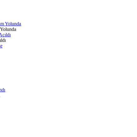
 Yolunda
ldı
ı