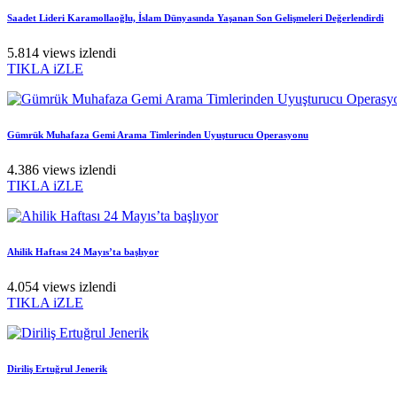
Saadet Lideri Karamollaoğlu, İslam Dünyasında Yaşanan Son Gelişmeleri Değerlendirdi
5.814 views izlendi
TIKLA iZLE
Gümrük Muhafaza Gemi Arama Timlerinden Uyuşturucu Operasyonu
4.386 views izlendi
TIKLA iZLE
Ahilik Haftası 24 Mayıs’ta başlıyor
4.054 views izlendi
TIKLA iZLE
Diriliş Ertuğrul Jenerik