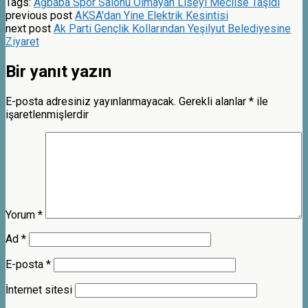
Tags:
Ağbaba Spor Salonu Olmayan Liseyi Meclise Taşıdı
previous post
AKSA'dan Yine Elektrik Kesintisi
next post
Ak Parti Gençlik Kollarından Yeşilyut Belediyesine
Ziyaret
Bir yanıt yazın
E-posta adresiniz yayınlanmayacak.
Gerekli alanlar
*
ile
işaretlenmişlerdir
Yorum
*
Ad
*
E-posta
*
İnternet sitesi