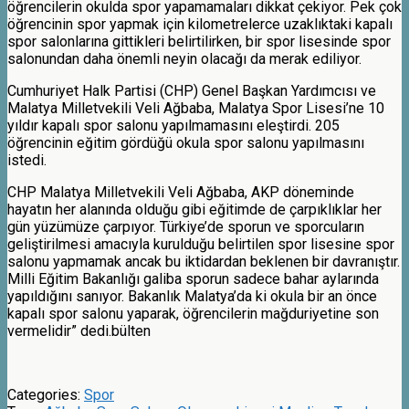
öğrencilerin okulda spor yapamamaları dikkat çekiyor. Pek çok
öğrencinin spor yapmak için kilometrelerce uzaklıktaki kapalı
spor salonlarına gittikleri belirtilirken, bir spor lisesinde spor
salonundan daha önemli neyin olacağı da merak ediliyor.
Cumhuriyet Halk Partisi (CHP) Genel Başkan Yardımcısı ve
Malatya Milletvekili Veli Ağbaba, Malatya Spor Lisesi’ne 10
yıldır kapalı spor salonu yapılmamasını eleştirdi. 205
öğrencinin eğitim gördüğü okula spor salonu yapılmasını
istedi.
CHP Malatya Milletvekili Veli Ağbaba, AKP döneminde
hayatın her alanında olduğu gibi eğitimde de çarpıklıklar her
gün yüzümüze çarpıyor. Türkiye’de sporun ve sporcuların
geliştirilmesi amacıyla kurulduğu belirtilen spor lisesine spor
salonu yapmamak ancak bu iktidardan beklenen bir davranıştır.
Milli Eğitim Bakanlığı galiba sporun sadece bahar aylarında
yapıldığını sanıyor. Bakanlık Malatya’da ki okula bir an önce
kapalı spor salonu yaparak, öğrencilerin mağduriyetine son
vermelidir” dedi.bülten
Categories:
Spor