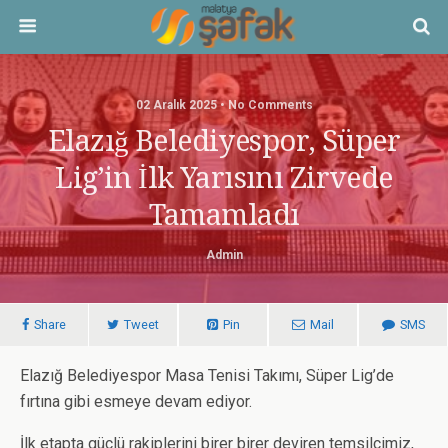
02 Aralık 2025 • No Comments
Elazığ Belediyespor, Süper
Lig’in İlk Yarısını Zirvede
Tamamladı
Admin
Share
Tweet
Pin
Mail
SMS
Elazığ Belediyespor Masa Tenisi Takımı, Süper Lig’de
fırtına gibi esmeye devam ediyor.
İlk etapta güçlü rakiplerini birer birer deviren temsilcimiz,