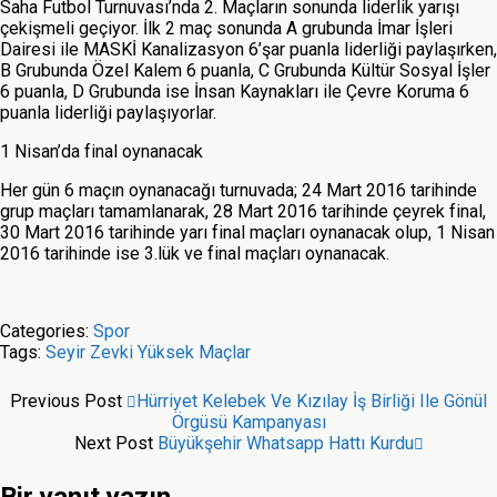
Saha Futbol Turnuvası’nda 2. Maçların sonunda liderlik yarışı
çekişmeli geçiyor. İlk 2 maç sonunda A grubunda İmar İşleri
Dairesi ile MASKİ Kanalizasyon 6’şar puanla liderliği paylaşırken,
B Grubunda Özel Kalem 6 puanla, C Grubunda Kültür Sosyal İşler
6 puanla, D Grubunda ise İnsan Kaynakları ile Çevre Koruma 6
puanla liderliği paylaşıyorlar.
1 Nisan’da final oynanacak
Her gün 6 maçın oynanacağı turnuvada; 24 Mart 2016 tarihinde
grup maçları tamamlanarak, 28 Mart 2016 tarihinde çeyrek final,
30 Mart 2016 tarihinde yarı final maçları oynanacak olup, 1 Nisan
2016 tarihinde ise 3.lük ve final maçları oynanacak.
Categories:
Spor
Tags:
Seyir Zevki Yüksek Maçlar
Previous Post
Hürriyet Kelebek Ve Kızılay İş Birliği Ile Gönül
Örgüsü Kampanyası
Next Post
Büyükşehir Whatsapp Hattı Kurdu