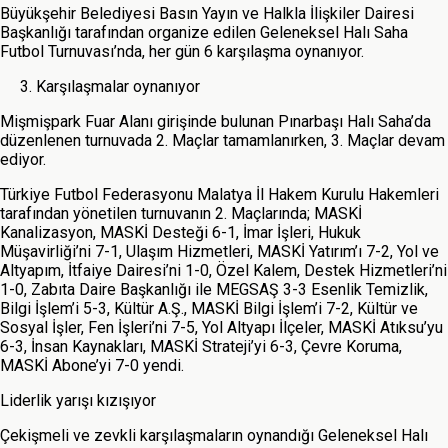
Büyükşehir Belediyesi Basın Yayın ve Halkla İlişkiler Dairesi
Başkanlığı tarafından organize edilen Geleneksel Halı Saha
Futbol Turnuvası’nda, her gün 6 karşılaşma oynanıyor.
Karşılaşmalar oynanıyor
Mişmişpark Fuar Alanı girişinde bulunan Pınarbaşı Halı Saha’da
düzenlenen turnuvada 2. Maçlar tamamlanırken, 3. Maçlar devam
ediyor.
Türkiye Futbol Federasyonu Malatya İl Hakem Kurulu Hakemleri
tarafından yönetilen turnuvanın 2. Maçlarında; MASKİ
Kanalizasyon, MASKİ Desteği 6-1, İmar İşleri, Hukuk
Müşavirliği’ni 7-1, Ulaşım Hizmetleri, MASKİ Yatırım’ı 7-2, Yol ve
Altyapım, İtfaiye Dairesi’ni 1-0, Özel Kalem, Destek Hizmetleri’ni
1-0, Zabıta Daire Başkanlığı ile MEGSAŞ 3-3 Esenlik Temizlik,
Bilgi İşlem’i 5-3, Kültür A.Ş., MASKİ Bilgi İşlem’i 7-2, Kültür ve
Sosyal İşler, Fen İşleri’ni 7-5, Yol Altyapı İlçeler, MASKİ Atıksu’yu
6-3, İnsan Kaynakları, MASKİ Strateji’yi 6-3, Çevre Koruma,
MASKİ Abone’yi 7-0 yendi.
Liderlik yarışı kızışıyor
Çekişmeli ve zevkli karşılaşmaların oynandığı Geleneksel Halı