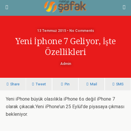
13 Temmuz 2015 • No Comments
Yeni İphone 7 Geliyor, İşte
Özellikleri
Admin
Share
Tweet
Pin
Mail
SMS
Yeni iPhone büyük olasılıkla iPhone 6s değil iPhone 7
olarak çıkacak.Yeni iPhone’un 25 Eylül’de piyasaya çıkması
bekleniyor.