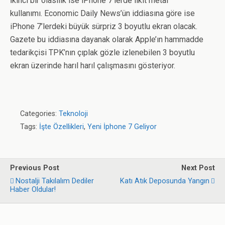
İkinci bir olasılık ise iPhone 7’lerde likit metal
kullanımı. Economic Daily News’ün iddiasına göre ise
iPhone 7’lerdeki büyük sürpriz 3 boyutlu ekran olacak.
Gazete bu iddiasına dayanak olarak Apple’ın hammadde
tedarikçisi TPK’nın çıplak gözle izlenebilen 3 boyutlu
ekran üzerinde harıl harıl çalışmasını gösteriyor.
Categories:
Teknoloji
Tags:
İşte Özellikleri
,
Yeni İphone 7 Geliyor
Previous Post
Next Post
Nostalji Takılalım Dediler
Katı Atık Deposunda Yangın
Haber Oldular!