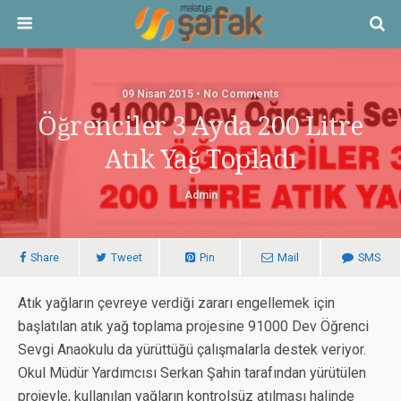
09 Nisan 2015 • No Comments
Öğrenciler 3 Ayda 200 Litre
Atık Yağ Topladı
Admin
Share
Tweet
Pin
Mail
SMS
Atık yağların çevreye verdiği zararı engellemek için
başlatılan atık yağ toplama projesine 91000 Dev Öğrenci
Sevgi Anaokulu da yürüttüğü çalışmalarla destek veriyor.
Okul Müdür Yardımcısı Serkan Şahin tarafından yürütülen
projeyle, kullanılan yağların kontrolsüz atılması halinde