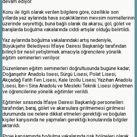
devam ediyor.
Konu ile ilgili olarak verilen bilgilere göre, özellikle son
yıllarda yaz aylarında hava sıcaklıklarının mevsim normallerinin
üzerinde seyrettiği, buna bağlı olarak da akarsu, göl, gölet ve
barajlarda boğulma vakalarında ciddi artışlar olduğu belirtildi.
Yaz aylarında boğulma vakalarındaki artış nedeniyle,
Büyükşehir Belediyesi İtfaiye Dairesi Başkanlığı tarafından
bilinçli bir nesil yetiştirmek amacıyla öğrencilere yönelik
eğitim seminerleri veriliyor.
Düzenlenen eğitim seminerleri doğrultusunda bugüne kadar;
Doğanşehir Anadolu lisesi, Sürgü Lisesi, Polat Lisesi,
Akçadağ Fatih Fen Lisesi, Kale İzollu Lisesi, Yazıhan Anadolu
Lisesi, İbn-i Sina Anadolu ve Mesleki Teknik Lisesi öğretmen
ve öğrencilerine yönelik eğitimler verildi.
Eğitimler sırasında İtfaiye Dairesi Başkanlığı personelleri
tarafından; baraj, gölet ve akarsulara girilmemesi girilmesi
durumunda ise nelere dikkat etmeleri gerektiği ve boğulan
kişiler karşısında ne yapmaları gerektiği konularında bilgiler
aktarıldı.
Proje kapsamında boğulma vakalarında risk bölgeleri olarak