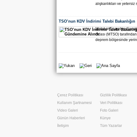
alışkanlıkları ve yetersiz sı
TSO’nun KDV İndirimi Talebi Bakanlığın
Gündemine Alındı
Malatya Ticaret ve Sanay
Odası (MTSO) tarafından
deprem bölgesinde yerin
Çerez Politikası
Gizlilik Politikası
Kullanım Şartnamesi
Veri Politikası
Video Galeri
Foto Galeri
Günün Haberleri
Künye
İletişim
Tüm Yazarlar