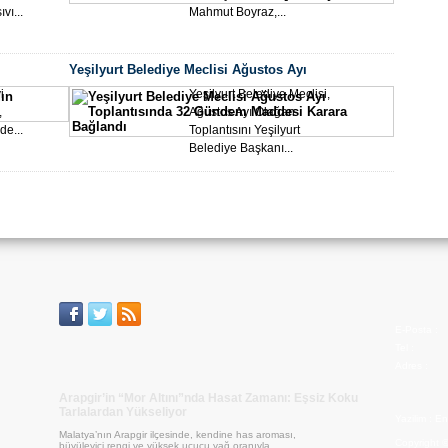
U12 
vı...
Mahmut Boyraz,...
Oldu
Yeşilyurt Belediye Meclisi Ağustos Ayı
Toplantısında 32 Gündem Maddesi Karara Bağlandı
i
Yeşilyurt Belediye Meclisi,
,
Ağustos Ayı Olağan
de...
Toplantısını Yeşilyurt
Belediye Başkanı...
Batta
Avant
E-Posta :
Tel :
Adres :
Arapgir’in “Mor Altını”nda Hasat Zamanı: Eşsiz Koku
Tarlalardan Yükseliyor
Yazilim :
En
Malatya’nın Arapgir ilçesinde, kendine has aroması,
Copyright 
büyüleyici rengi ve yüksek uçucu yağ oranıyla