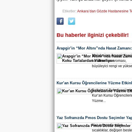
Etiketler:
Ankara’dan Gözde Hastanesine Te
Bu haberler ilginizi çekebilir!
Arapgir’in “Mor Altını”nda Hasat Zamanı:
Koku Tarlalardan Yükseliyor
Malatya’nın Arapgir ilçes
kendine has aroması,
büyüleyici rengi ve yükse
Kur’an Kursu Öğrencilerine Yüzme Etkinl
Battalgazi Belediyesi’nd
Kur’an Kursu Öğrenciler
Yüzme...
Yaz Sofranızda Pmos Dostu Seçimler Ya
Yaz aylarında artan
sıcaklıklar, değişen bes