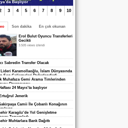
ya’da Başlıyor
2
3
4
5
6
7
8
9
10
deo
Son dakika
En çok okunan
Erol Bulut Oyuncu Transferleri
Gecikti
3.505 views izlendi
TIKLA iZLE
algazi Belediyespor’da Yeni Dönem
vcı Sabredin Transfer Olacak
adı
 Lideri Karamollaoğlu, İslam Dünyasında
n Son Gelişmeleri Değerlendirdi
 Muhafaza Gemi Arama Timlerinden
rucu Operasyonu
Haftası 24 Mayıs’ta başlıyor
 Ertuğrul Jenerik
 Şakirpaşa Camii İle Çobanlı Konağının
pılıyor
ehir Karagöz’de Yol Genişletme
asını Tamamladı
ehir Muhtarlara Bank Dağıttı
 670 Çocuk Karatay Yaz Spor