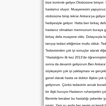
bize kontrole geliyor.Otobüsüne biniyor.
hastamız oluyor. Muayenesini yapıyoruz. T
otobüsüne binip tekrar Ankara’ya gidiyor.
hediyesiyle geliyor. Hatta ben birkaç d
hastanız olmaktan memnunum buraya gel
birkaç defa muayene oldu. Dolayısıyla bu
tanıyıp tedavi ettiğimize mutlu olduk. Ted
Tedavisinden çok iyi sonuçlar alarak di
“Hastalığımı ilk kez 2013’de öğrenmiş
sonra da devamlı geliyorum.Ben Ankara’da
söyleyeyim çok iyi yaklaşması ve gerçekl
genel olarak hasta ve doktor ilişkisi çok 
geliyorum. Çünkü tedavinin ancak burad
bir ilişki kuruyor.Hastanın ruhaniyetini 
Benimle beraber bu hastalığı çekenler 
iyiyim. Yani şu anda her şeyim iyi kendi