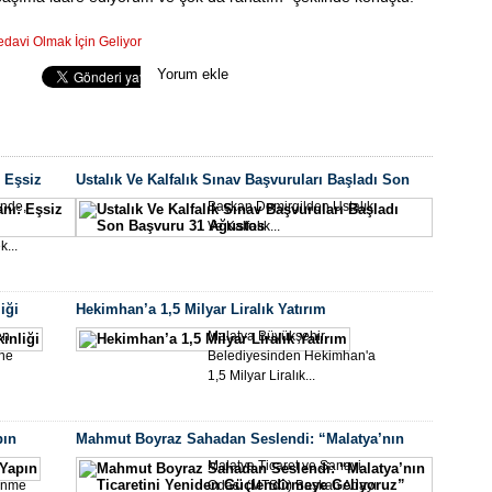
Akad
davi Olmak İçin Geliyor
Seo Uzmanı
Yorum ekle
 Eşsiz
Ustalık Ve Kalfalık Sınav Başvuruları Başladı Son
Başvuru 31 Ağustos
inde,
Başkan Demirgilden Ustalık
Ve Kalfalık...
Büyü
k...
Er’d
iği
Hekimhan’a 1,5 Milyar Liralık Yatırım
en
Malatya Büyükşehir
ine
Belediyesinden Hekimhan'a
1,5 Milyar Liralık...
pın
Mahmut Boyraz Sahadan Seslendi: “Malatya’nın
Ticaretini Yeniden Güçlendirmeye Geliyoruz”
Malatya Ticaret ve Sanayi
lenme
Odası (MTSO) Başkan Adayı