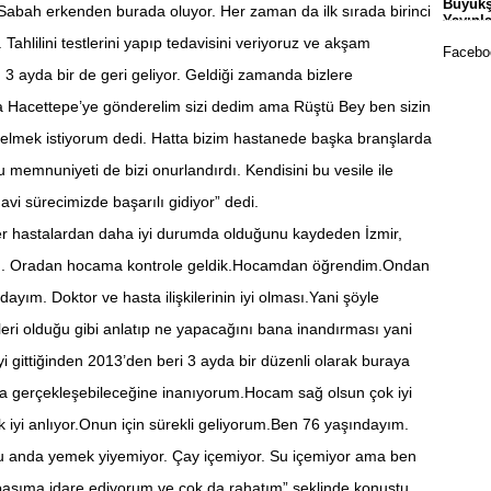
Büyükş
 Sabah erkenden burada oluyor. Her zaman da ilk sırada birinci
Okull
Yayınl
ahlilini testlerini yapıp tedavisini veriyoruz ve akşam
Faceboo
 3 ayda bir de geri geliyor. Geldiği zamanda bizlere
efa Hacettepe’ye gönderelim sizi dedim ama Rüştü Bey ben sizin
mek istiyorum dedi. Hatta bizim hastanede başka branşlarda
 memnuniyeti de bizi onurlandırdı. Kendisini bu vesile ile
avi sürecimizde başarılı gidiyor” dedi.
ğer hastalardan daha iyi durumda olduğunu kaydeden İzmir,
Mala
Sporc
tim. Oradan hocama kontrole geldik.Hocamdan öğrendim.Ondan
yım. Doktor ve hasta ilişkilerinin iyi olması.Yani şöyle
eri olduğu gibi anlatıp ne yapacağını bana inandırması yani
iyi gittiğinden 2013’den beri 3 ayda bir düzenli olarak buraya
a gerçekleşebileceğine inanıyorum.Hocam sağ olsun çok iyi
çok iyi anlıyor.Onun için sürekli geliyorum.Ben 76 yaşındayım.
şu anda yemek yiyemiyor. Çay içemiyor. Su içemiyor ama ben
 başıma idare ediyorum ve çok da rahatım” şeklinde konuştu.
Yeşil