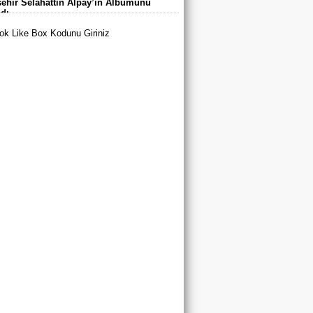
ehir Selahattin Alpay’ın Albümünü
arı’nda Buluştu
adı
k Like Box Kodunu Giriniz
tya Büyükşehir Belediyespor’dan 3
u A Milli Takım Yolunda
yurt’ta Yaz Spor Okulları ve Spor