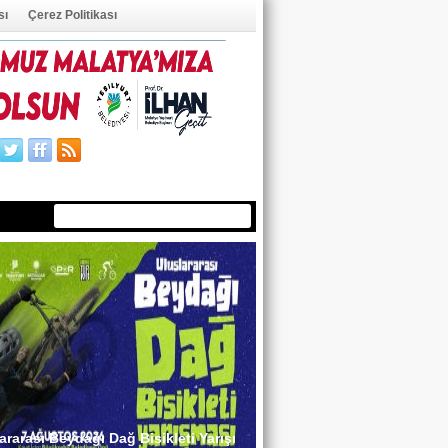
sı
Çerez Politikası
ÜYE OL
ÜYE GİRİŞİ
ararası Beydağı Dağ Bisikleti Yarışı