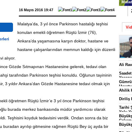
Malat
16 Mayıs 2016 19:47
1
Malatya’da, 3 yıl önce Parkinson hastalığı teşhisi
Vi
konulan emekli öğretmen Rüştü İzmir (76),
Ankara’da yaşamasına karşın doktor, hastane ve
hastane çalışanlarından memnun kaldığı için düzenli
i alıyor.
Batt
Ali Ra
önce Gözde Sıtmapınarı Hastanesine gelerek, tedavi olan
Başl
Saadet
Bahşi tarafından Parkinson teşhisi konuldu. Oğlunun tayininin
Yaşana
Gümrük
ir, 3 yıldır Ankara’dan Gözde Hastanesine tedavi olmak için
Uyuştu
Ahilik 
Diriliş
ekli öğretmen Rüştü İzmir’e 3 yıl önce Parkinson teşhisi
Tarihi
ğlu burada merkez bankasında müdür yardımcısı olarak
Yolu Ya
Büyükş
di. Teşhisini koyduk tedavisini verdik. Ondan sonra da biz
Çalışm
Büyükş
ğlu buradan ayrılıp gitmesine rağmen Rüştü Bey üç ayda bir
3 Bin