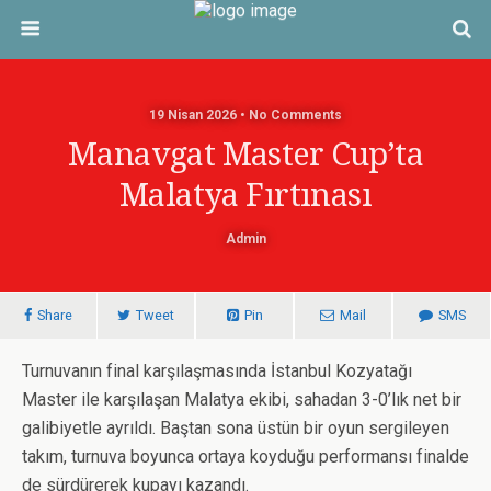
19 Nisan 2026 • No Comments
Manavgat Master Cup’ta
Malatya Fırtınası
Admin
Share
Tweet
Pin
Mail
SMS
Turnuvanın final karşılaşmasında İstanbul Kozyatağı
Master ile karşılaşan Malatya ekibi, sahadan 3-0’lık net bir
galibiyetle ayrıldı. Baştan sona üstün bir oyun sergileyen
takım, turnuva boyunca ortaya koyduğu performansı finalde
de sürdürerek kupayı kazandı.