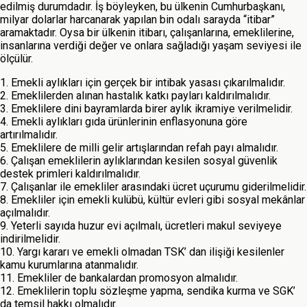
edilmiş durumdadır. İş böyleyken, bu ülkenin Cumhurbaşkanı,
milyar dolarlar harcanarak yapılan bin odalı sarayda “itibar”
aramaktadır. Oysa bir ülkenin itibarı, çalışanlarına, emeklilerine,
insanlarına verdiği değer ve onlara sağladığı yaşam seviyesi ile
ölçülür.
1. Emekli aylıkları için gerçek bir intibak yasası çıkarılmalıdır.
2. Emeklilerden alınan hastalık katkı payları kaldırılmalıdır.
3. Emeklilere dini bayramlarda birer aylık ikramiye verilmelidir.
4. Emekli aylıkları gıda ürünlerinin enflasyonuna göre
artırılmalıdır.
5. Emeklilere de milli gelir artışlarından refah payı almalıdır.
6. Çalışan emeklilerin aylıklarından kesilen sosyal güvenlik
destek primleri kaldırılmalıdır.
7. Çalışanlar ile emekliler arasındaki ücret uçurumu giderilmelidir.
8. Emekliler için emekli kulübü, kültür evleri gibi sosyal mekânlar
açılmalıdır.
9. Yeterli sayıda huzur evi açılmalı, ücretleri makul seviyeye
indirilmelidir.
10. Yargı kararı ve emekli olmadan TSK’ dan ilişiği kesilenler
kamu kurumlarına atanmalıdır.
11. Emekliler de bankalardan promosyon almalıdır.
12. Emeklilerin toplu sözleşme yapma, sendika kurma ve SGK’
da temsil hakkı olmalıdır.