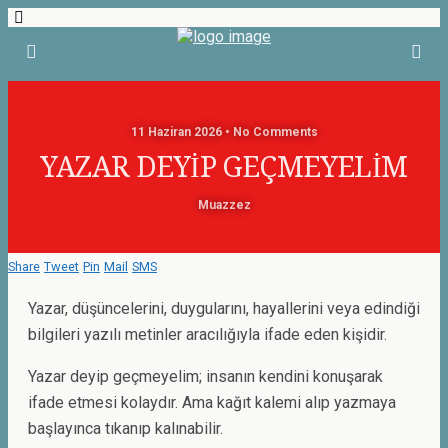
11 Haziran 2026 • No Comments
YAZAR DEYİP GEÇMEYELİM
Muazzez
Share
Tweet
Pin
Mail
SMS
Yazar, düşüncelerini, duygularını, hayallerini veya edindiği
bilgileri yazılı metinler aracılığıyla ifade eden kişidir.
Yazar deyip geçmeyelim; insanın kendini konuşarak
ifade etmesi kolaydır. Ama kağıt kalemi alıp yazmaya
başlayınca tıkanıp kalınabilir.