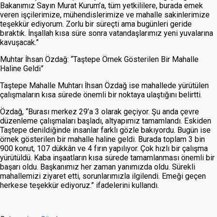
Bakanımız Sayın Murat Kurum’a, tüm yetkililere, burada emek
veren işçilerimize, mühendislerimize ve mahalle sakinlerimize
teşekkür ediyorum. Zorlu bir süreçti ama bugünleri geride
bıraktık. İnşallah kısa süre sonra vatandaşlarımız yeni yuvalarına
kavuşacak.”
Muhtar İhsan Özdağ: “Taştepe Örnek Gösterilen Bir Mahalle
Haline Geldi”
Taştepe Mahalle Muhtarı İhsan Özdağ ise mahallede yürütülen
çalışmaların kısa sürede önemli bir noktaya ulaştığını belirtti.
Özdağ, “Burası merkez 29’a 3 olarak geçiyor. Şu anda çevre
düzenleme çalışmaları başladı, altyapımız tamamlandı. Eskiden
Taştepe denildiğinde insanlar farklı gözle bakıyordu. Bugün ise
örnek gösterilen bir mahalle haline geldi. Burada toplam 3 bin
900 konut, 107 dükkân ve 4 fırın yapılıyor. Çok hızlı bir çalışma
yürütüldü. Kaba inşaatların kısa sürede tamamlanması önemli bir
başarı oldu. Başkanımız her zaman yanımızda oldu. Sürekli
mahallemizi ziyaret etti, sorunlarımızla ilgilendi. Emeği geçen
herkese teşekkür ediyoruz.” ifadelerini kullandı.