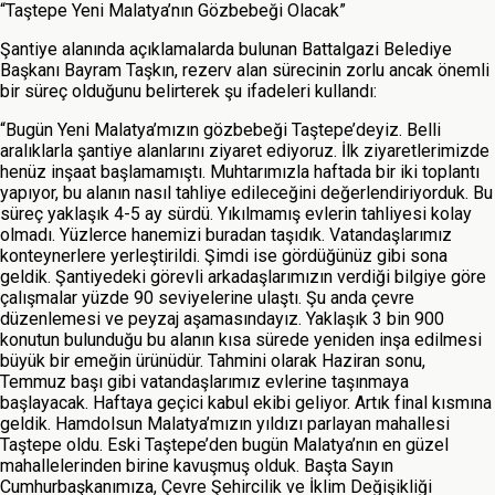
“Taştepe Yeni Malatya’nın Gözbebeği Olacak”
Şantiye alanında açıklamalarda bulunan Battalgazi Belediye
Başkanı Bayram Taşkın, rezerv alan sürecinin zorlu ancak önemli
bir süreç olduğunu belirterek şu ifadeleri kullandı:
“Bugün Yeni Malatya’mızın gözbebeği Taştepe’deyiz. Belli
aralıklarla şantiye alanlarını ziyaret ediyoruz. İlk ziyaretlerimizde
henüz inşaat başlamamıştı. Muhtarımızla haftada bir iki toplantı
yapıyor, bu alanın nasıl tahliye edileceğini değerlendiriyorduk. Bu
süreç yaklaşık 4-5 ay sürdü. Yıkılmamış evlerin tahliyesi kolay
olmadı. Yüzlerce hanemizi buradan taşıdık. Vatandaşlarımız
konteynerlere yerleştirildi. Şimdi ise gördüğünüz gibi sona
geldik. Şantiyedeki görevli arkadaşlarımızın verdiği bilgiye göre
çalışmalar yüzde 90 seviyelerine ulaştı. Şu anda çevre
düzenlemesi ve peyzaj aşamasındayız. Yaklaşık 3 bin 900
konutun bulunduğu bu alanın kısa sürede yeniden inşa edilmesi
büyük bir emeğin ürünüdür. Tahmini olarak Haziran sonu,
Temmuz başı gibi vatandaşlarımız evlerine taşınmaya
başlayacak. Haftaya geçici kabul ekibi geliyor. Artık final kısmına
geldik. Hamdolsun Malatya’mızın yıldızı parlayan mahallesi
Taştepe oldu. Eski Taştepe’den bugün Malatya’nın en güzel
mahallelerinden birine kavuşmuş olduk. Başta Sayın
Cumhurbaşkanımıza, Çevre Şehircilik ve İklim Değişikliği